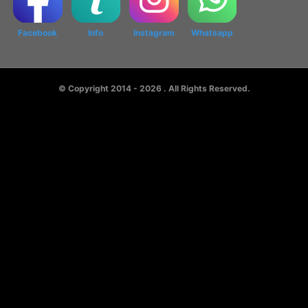
Facebook
Info
Instagram
Whatsapp
© Copyright 2014 - 2026
. All Rights Reserved.