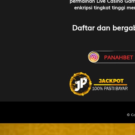
permainan Live Casino Gam
enkripsi tingkat tinggi
Daftar dan berga
PANAHBET
© Co